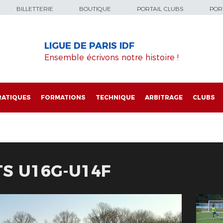
BILLETTERIE
BOUTIQUE
PORTAIL CLUBS
PORT
LIGUE DE PARIS IDF
Ensemble écrivons notre histoire !
RATIQUES
FORMATIONS
TECHNIQUE
ARBITRAGE
CLUBS
TS U16G-U14F