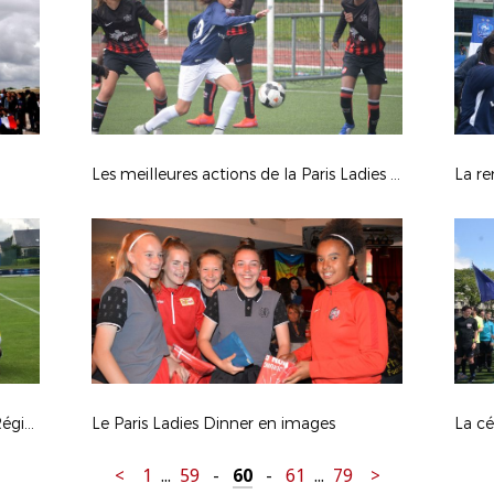
Les meilleures actions de la Paris Ladies Cup en action.
Le quart de finale de la Coupe des Régions UEFA en images
Le Paris Ladies Dinner en images
<
1
...
59
-
60
-
61
...
79
>