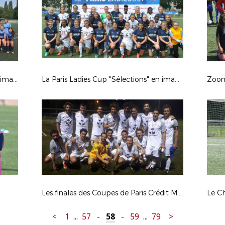
Thaïlande - Santa Cruz Breakers en images
La Paris Ladies Cup "Sélections" en images
Zoom 
Les finales des Coupes de Paris Crédit Mutuel IDF Loisirs en images
Le C
<
1
...
57
-
58
-
59
...
79
>