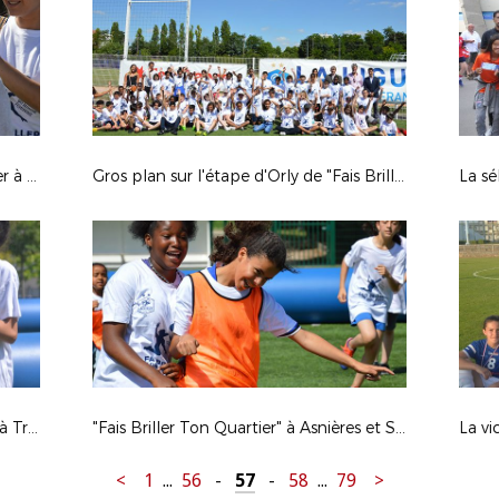
Gros plan sur Fais Briller Ton Quartier à Meaux et à Massy.
Gros plan sur l'étape d'Orly de "Fais Briller Ton Quartier"
Zoom sur "Fais Briller Ton Quartier" à Trappes.
"Fais Briller Ton Quartier" à Asnières et Saint-Denis.
<
1
...
56
-
57
-
58
...
79
>