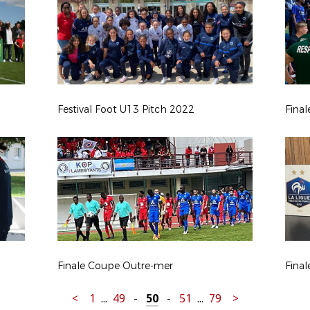
Festival Foot U13 Pitch 2022
Final
Finale Coupe Outre-mer
Final
<
1
...
49
-
50
-
51
...
79
>