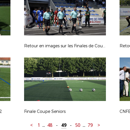
Retour en images sur les Finales de Coupe de Paris du Dimanche 12 juin 2022 à Gonesse
2
Finale Coupe Seniors
CNF
<
1
...
48
-
49
-
50
...
79
>