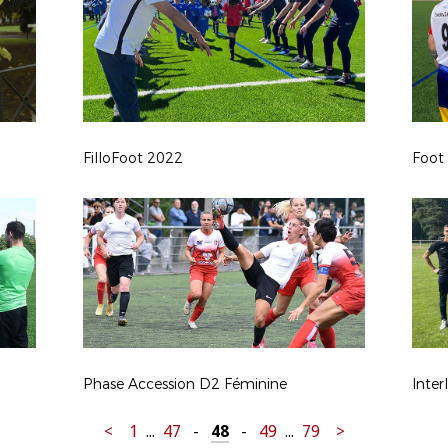
FilloFoot 2022
Foot
Phase Accession D2 Féminine
Inter
<
1
...
47
-
48
-
49
...
79
>