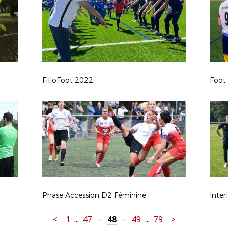
FilloFoot 2022
Foot
Phase Accession D2 Féminine
Inter
<
1
...
47
-
48
-
49
...
79
>