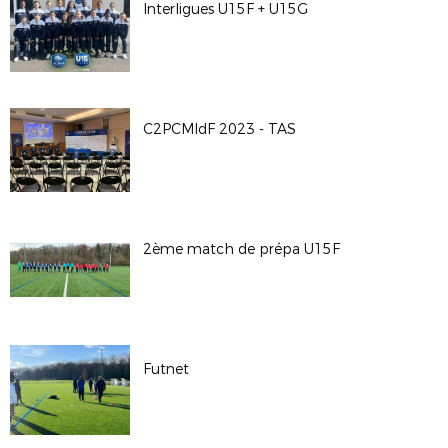
Interligues U15F + U15G
C2PCMIdF 2023 - TAS
2ème match de prépa U15F
Futnet