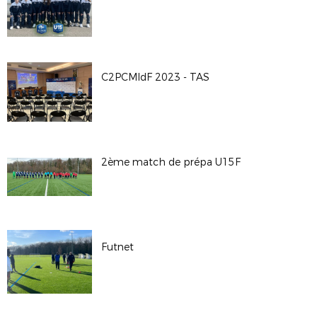
C2PCMIdF 2023 - TAS
2ème match de prépa U15F
Futnet