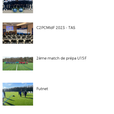
C2PCMIdF 2023 - TAS
2ème match de prépa U15F
Futnet