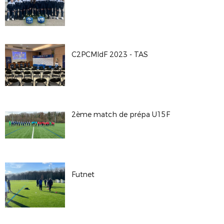
C2PCMIdF 2023 - TAS
2ème match de prépa U15F
Futnet