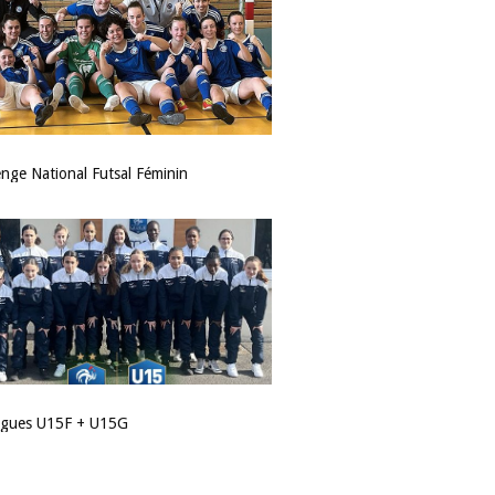
enge National Futsal Féminin
ligues U15F + U15G