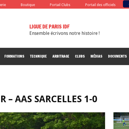
terie
Boutique
Portail Clubs
Portail des officiels
LIGUE DE PARIS IDF
Ensemble écrivons notre histoire !
FORMATIONS
TECHNIQUE
ARBITRAGE
CLUBS
MÉDIAS
DOCUMENTS
 – AAS SARCELLES 1-0