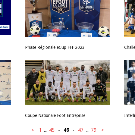
Phase Régionale eCup FFF 2023
Chall
Coupe Nationale Foot Entreprise
Inter
<
1
...
45
-
46
-
47
...
79
>