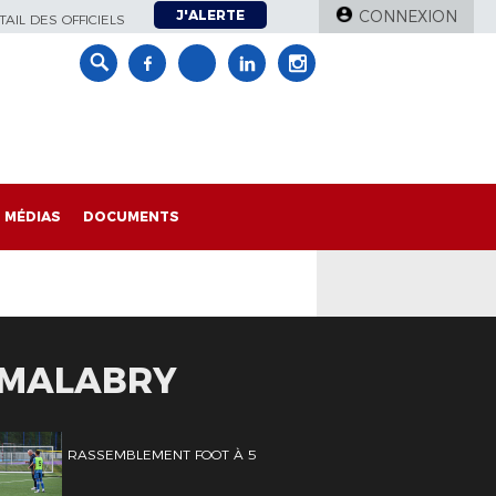
J'ALERTE
CONNEXION
AIL DES OFFICIELS
MÉDIAS
DOCUMENTS
Y-MALABRY
RASSEMBLEMENT FOOT À 5