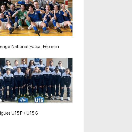
enge National Futsal Féminin
ligues U15F + U15G