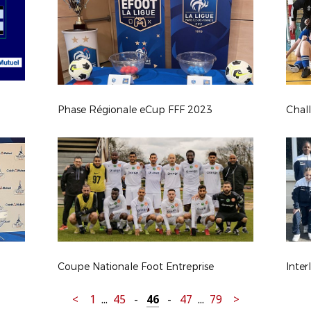
Phase Régionale eCup FFF 2023
Chall
Coupe Nationale Foot Entreprise
Inter
<
1
...
45
-
46
-
47
...
79
>