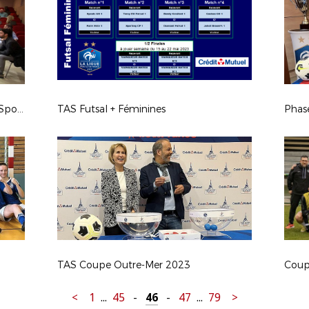
Formations Terrains et Installations Sportives
TAS Futsal + Féminines
Phas
TAS Coupe Outre-Mer 2023
Coup
<
1
...
45
-
46
-
47
...
79
>