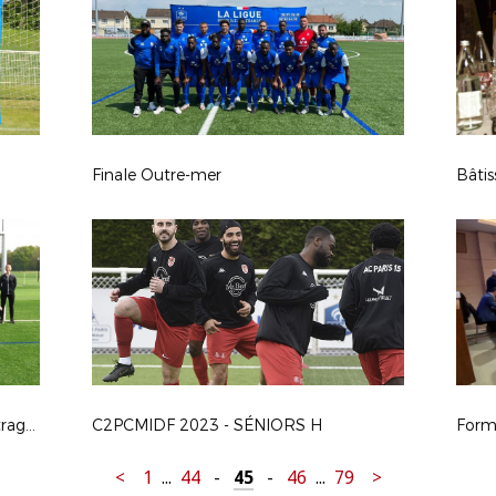
Finale Outre-mer
Bâti
Formation Initiale Accélérée à l'arbitrage 100% féminine
C2PCMIDF 2023 - SÉNIORS H
<
1
...
44
-
45
-
46
...
79
>