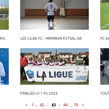
USA FEUCHEROLLES - FC PLESSIS-ROBINSON
LES LILAS FC - PARMAIN FUTSAL AS
FC S
FINALES U11 FG 2023
TOU
<
1
...
42
-
43
-
44
...
79
>