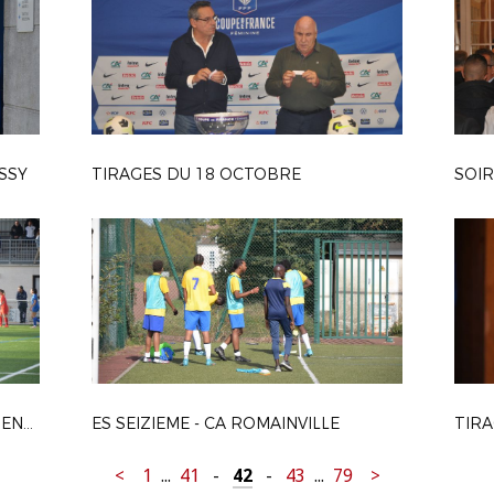
ISSY
TIRAGES DU 18 OCTOBRE
SOIR
UMS PONTAULT-COMBAULT - ENTENTE FOOTBALL PAYS DE FONTAINEBLEAU
ES SEIZIEME - CA ROMAINVILLE
<
1
...
41
-
42
-
43
...
79
>