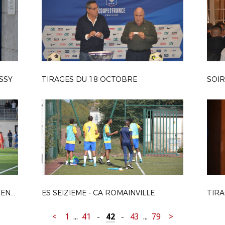
ISSY
TIRAGES DU 18 OCTOBRE
SOIR
UMS PONTAULT-COMBAULT - ENTENTE FOOTBALL PAYS DE FONTAINEBLEAU
ES SEIZIEME - CA ROMAINVILLE
<
1
...
41
-
42
-
43
...
79
>