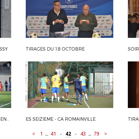
ISSY
TIRAGES DU 18 OCTOBRE
SOIR
UMS PONTAULT-COMBAULT - ENTENTE FOOTBALL PAYS DE FONTAINEBLEAU
ES SEIZIEME - CA ROMAINVILLE
<
1
...
41
-
42
-
43
...
79
>