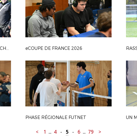
PHASE RÉGIONALE FOOT EN MARCHANT
eCOUPE DE FRANCE 2026
RAS
PHASE RÉGIONALE FUTNET
UN M
<
1
...
4
-
5
-
6
...
79
>