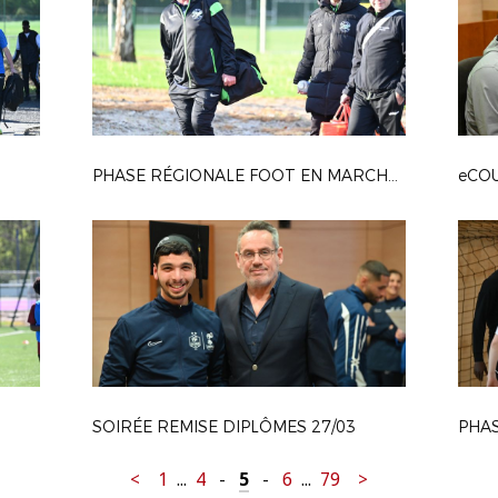
PHASE RÉGIONALE FOOT EN MARCHANT
eCOU
SOIRÉE REMISE DIPLÔMES 27/03
PHA
<
1
...
4
-
5
-
6
...
79
>