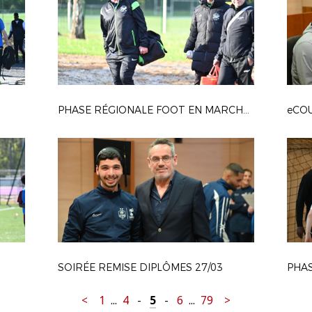
PHASE RÉGIONALE FOOT EN MARCHANT
eCOU
SOIRÉE REMISE DIPLÔMES 27/03
PHA
<
1
...
4
-
5
-
6
...
79
>