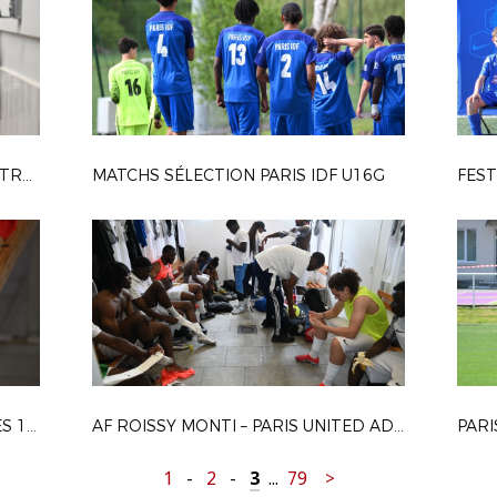
FLAMBOYANTS VILLEPINTE - CA VITRY 2-1
MATCHS SÉLECTION PARIS IDF U16G
FEST
VGA SAINT-MAUR – AAS SARCELLES 1-0
AF ROISSY MONTI – PARIS UNITED ADDICTPHARMA 5-3
PARI
1
-
2
-
3
...
79
>