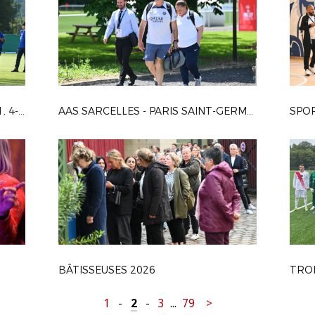
AFP ARGENTEUIL – FPJV VÉLIZY 1-1, 4-2 T.A.B.
AAS SARCELLES - PARIS SAINT-GERMAIN 2 0-3
BÂTISSEUSES 2026
1
-
2
-
3
...
79
>