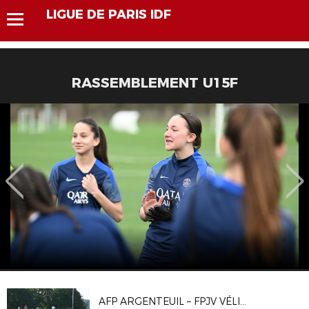
LIGUE DE PARIS IDF
RASSEMBLEMENT U15F
AFP ARGENTEUIL – FPJV VÉLIZY 1-1, 4-2 T.A.B.