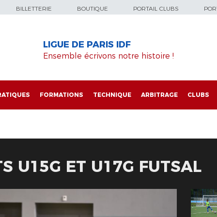
BILLETTERIE
BOUTIQUE
PORTAIL CLUBS
PORT
LIGUE DE PARIS IDF
Ensemble écrivons notre histoire !
RATIQUES
FORMATIONS
TECHNIQUE
ARBITRAGE
CLUBS
TS U15G ET U17G FUTSAL