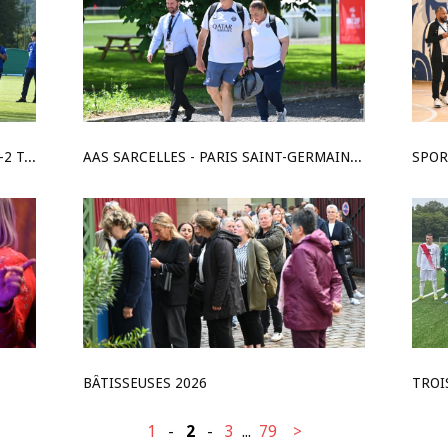
AFP ARGENTEUIL – FPJV VÉLIZY 1-1, 4-2 T.A.B.
AAS SARCELLES - PARIS SAINT-GERMAIN 2 0-3
SPOR
BÂTISSEUSES 2026
1
-
2
-
3
...
79
>