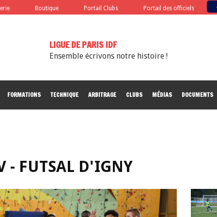
terie
Boutique
Portail Clubs
Portail des officiels
LIGUE DE PARIS IDF
Ensemble écrivons notre histoire !
FORMATIONS
TECHNIQUE
ARBITRAGE
CLUBS
MÉDIAS
DOCUMENTS
V - FUTSAL D'IGNY