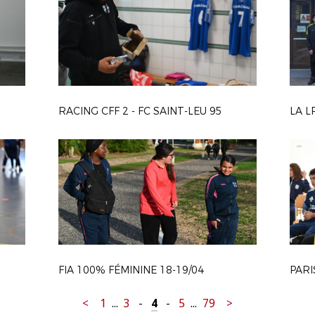
RACING CFF 2 - FC SAINT-LEU 95
LA L
FIA 100% FÉMININE 18-19/04
PARI
<
1
...
3
-
4
-
5
...
79
>