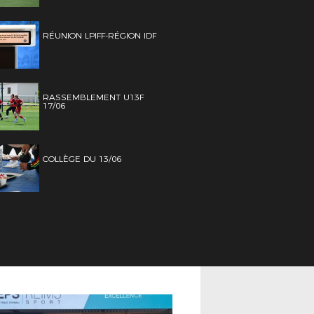
RÉUNION LPIFF-RÉGION IDF
RASSEMBLEMENT U13F
17/06
COLLÈGE DU 13/06