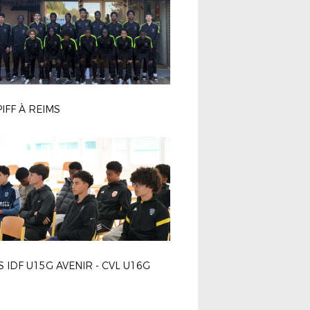
PIFF À REIMS
S IDF U15G AVENIR - CVL U16G