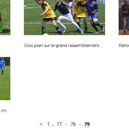
Gros plan sur le grand rassemblement fillofoot
Retou
Au coeur de la fête du football ultra-marin, le sacre de l'US Nett en images
<
1
...
77
-
78
-
79