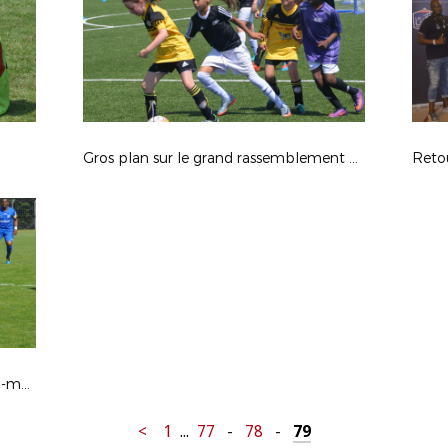
Gros plan sur le grand rassemblement fillofoot
Retou
Au coeur de la fête du football ultra-marin, le sacre de l'US Nett en images
<
1
...
77
-
78
-
79