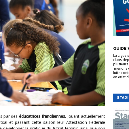
VIE DE LA
GUIDE 
La Ligue 
clubs dep
plusieurs 
menons e
lutte cont
en effet 
STAD
es par des
éducatrices franciliennes
, jouant actuellement
sal et passant cette saison leur Attestation Fédérale
de développer la pratique du futsal féminin ainsi que son