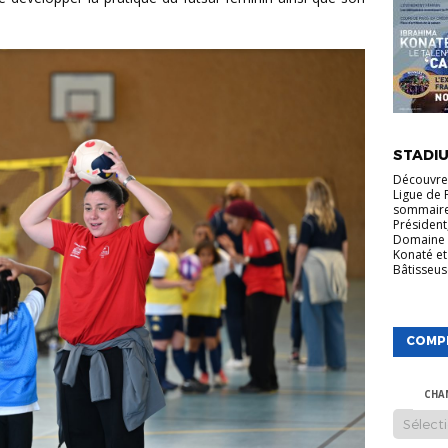
VIE DE LA
STADIU
Découvrez
Ligue de 
sommaire
Président
Domaine 
Konaté et
Bâtisseuse
COMP
CHA