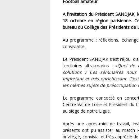
Football amateur.
A l’invitation du Président SANDJAK, le séminaire des Présidents de Ligue s’est tenu les 17 et
18 octobre en région parisienne. Ce
bureau du Collège des Présidents de L
Au programme : réflexions, échanges, partages d’expériences et évidemment moments de
convivialité.
Le Président SANDJAK s’est réjoui d’accueillir ses homologues de Métropole, de Corse et des
territoires ultra-marins : «
Quoi de m
solutions ? Ces séminaires nous p
important et très enrichissant. C’e
les mêmes sujets de préoccupation 
Le programme concocté en concertation avec Antonio TEIXEIRA – Président de la Ligue
Centre Val de Loire et Président du 
au siège de notre Ligue.
Après une après-midi de travail, invités par le Président AL KHELAIFI, tous les membres
présents ont pu assister au match
privilégié, convivial et très apprécié de