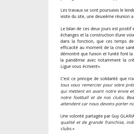
Les travaux se sont poursuivis le lendemain tôt, au Campus Domaine de Morfondé. Après une
visite du site, une deuxième réunion a
Le bilan de ces deux jours est positif et s’est clôturé sur le souhait réaffirmé de poursuivre ces
échanges et la construction d’une v
dans la fonction, que ces temps de 
efficacité au moment de la crise sani
démontré que l’union et l’unité font la
la pandémie avec notamment la créat
Ligue vous écrivent».
C’est ce principe de solidarité que
tous vous remercier pour votre prés
qui mettent en avant notre envie et 
notre football et de nos clubs
.
Bea
attendent car nous devons porter nos
Une volonté partagée par Guy GLARIA 
qualité et de grande franchise, in
clubs.
»