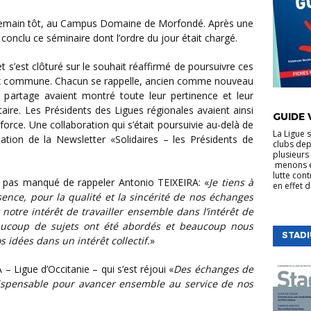
 conclu ce séminaire dont l’ordre du jour était chargé.
oix commune. Chacun se rappelle, ancien comme nouveau
partage avaient montré toute leur pertinence et leur
VIE DE LA
taire. Les Présidents des Ligues régionales avaient ainsi
GUIDE 
 force. Une collaboration qui s’était poursuivie au-delà de
La Ligue 
ion de la Newsletter «Solidaires – les Présidents de
clubs dep
plusieurs 
menons e
lutte cont
 n’a pas manqué de rappeler Antonio TEIXEIRA: «
Je tiens à
en effet 
ence, pour la qualité et la sincérité de nos échanges
notre intérêt de travailler ensemble dans l’intérêt de
ucoup de sujets ont été abordés et beaucoup nous
STAD
 idées dans un intérêt collectif.
»
– Ligue d’Occitanie – qui s’est réjoui «
Des échanges de
dispensable pour avancer ensemble au service de nos