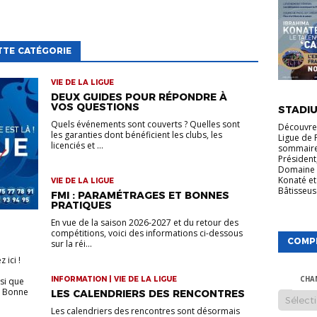
TTE CATÉGORIE
VIE DE LA LIGUE
VIE DE LA
DEUX GUIDES POUR RÉPONDRE À
VOS QUESTIONS
STADIU
Quels événements sont couverts ? Quelles sont
Découvrez
les garanties dont bénéficient les clubs, les
Ligue de 
licenciés et ...
sommaire
Président
Domaine 
Konaté et
VIE DE LA LIGUE
Bâtisseuse
FMI : PARAMÉTRAGES ET BONNES
PRATIQUES
En vue de la saison 2026-2027 et du retour des
compétitions, voici des informations ci-dessous
COMP
sur la réi...
 ici !
INFORMATION | VIE DE LA LIGUE
si que
CHA
. Bonne
LES CALENDRIERS DES RENCONTRES
Les calendriers des rencontres sont désormais