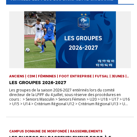
ANCIENS | CDM | FÉMININES | FOOT ENTREPRISE | FUTSAL | JEUNES |
SENIORS | VIE DE LA LIGUE
LES GROUPES 2026-2027
Les groupes de la saison 2026-2027 entérinés lors du comité
directeur de la LPIFF du 4 juillet, sous réserve des procédures en
cours : > Seniors Masculin > Seniors Féminin > U20 > U18 > U17 > U16
> U15 > U14 > Critérium Régional U12 > Critérium Régional U13 > U...
CAMPUS DOMAINE DE MORFONDÉ | RASSEMBLEMENTS