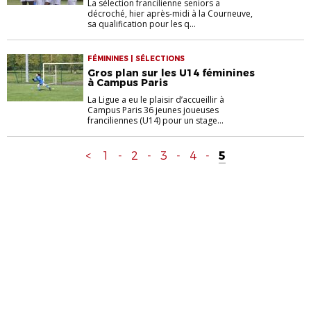
La sélection francilienne seniors a
décroché, hier après-midi à la Courneuve,
sa qualification pour les q...
FÉMININES | SÉLECTIONS
Gros plan sur les U14 féminines
à Campus Paris
La Ligue a eu le plaisir d’accueillir à
Campus Paris 36 jeunes joueuses
franciliennes (U14) pour un stage...
<
1
-
2
-
3
-
4
-
5