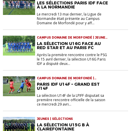
| SÉLECTIONS
LES SÉLECTIONS PARIS IDF FACE
À LA NORMANDIE
Le mercredi 13 mai dernier, la Ligue de
Normandie était présente au Campus
Domaine de Morfondé pour y aff...
CAMPUS DOMAINE DE MORFONDÉ | JEUNES
| SÉLECTIONS
LA SÉLECTION U16G FACE AU
RED STAR ET AU PARIS FC
Après la première rencontre contre le PSG
le 15 avril dernier, la sélection U16G Paris
IDF a disputé deux...
CAMPUS DOMAINE DE MORFONDÉ |
FÉMININES | JEUNES | SÉLECTIONS
PARIS IDF U14F – GRAND EST
U14F
La sélection U14F de la LPIFF disputait sa
première rencontre officielle de la saison
ce mercredi 29 avri...
JEUNES | SÉLECTIONS
LA SÉLECTION U15G B À
CLAIREFONTAINE