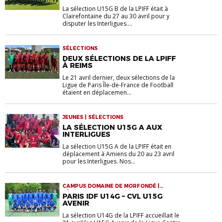
La sélection U15G B de la LPIFF était à
Clairefontaine du 27 au 30 avril pour y
disputer les Interligues....
SÉLECTIONS
DEUX SÉLECTIONS DE LA LPIFF
À REIMS
Le 21 avril dernier, deux sélections de la
Ligue de Paris Île-de-France de Football
étaient en déplacemen...
JEUNES | SÉLECTIONS
LA SÉLECTION U15G A AUX
INTERLIGUES
La sélection U15G A de la LPIFF était en
déplacement à Amiens du 20 au 23 avril
pour les Interligues. Nos...
CAMPUS DOMAINE DE MORFONDÉ |
SÉLECTIONS
PARIS IDF U14G – CVL U15G
AVENIR
La sélection U14G de la LPIFF accueillait le