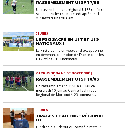
FÉMININES | JEUNES | RASSEMBLEMENTS
RASSEMBLEMENT U13F 17/06
Un rassemblement régional U13F de fin de
saison a eu lieu ce mercredi après-midi
sur les terrains du Cent...
JEUNES
LE PSG SACRÉ EN U17 ET U19
NATIONAUX !
Le PSG a connu un week-end exceptionnel
en devenant champion de France chez les
U17 et les U19 Nationaux....
CAMPUS DOMAINE DE MORFONDÉ |
FÉMININES | JEUNES | RASSEMBLEMENTS
RASSEMBLEMENT U15F 10/06
Un rassemblement U15F a eu lieu ce
mercredi 10 juin au Centre Technique
Régional de Morfondé. 23 joueuses...
JEUNES
TIRAGES CHALLENGE RÉGIONAL
U11
Lundi soir, au début du comité directeur