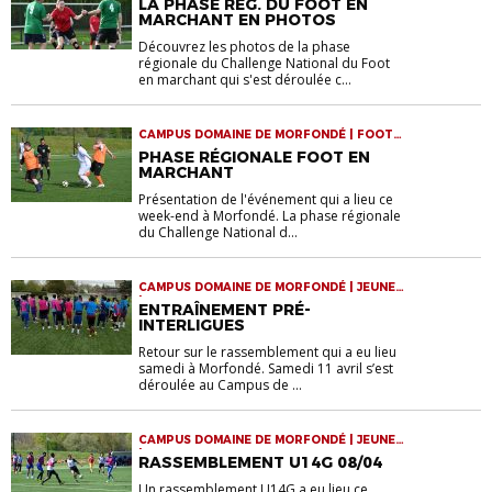
LA PHASE RÉG. DU FOOT EN
MARCHANT EN PHOTOS
Découvrez les photos de la phase
régionale du Challenge National du Foot
en marchant qui s'est déroulée c...
CAMPUS DOMAINE DE MORFONDÉ | FOOT
LOISIR
PHASE RÉGIONALE FOOT EN
MARCHANT
Présentation de l'événement qui a lieu ce
week-end à Morfondé. La phase régionale
du Challenge National d...
CAMPUS DOMAINE DE MORFONDÉ | JEUNES
| RASSEMBLEMENTS
ENTRAÎNEMENT PRÉ-
INTERLIGUES
Retour sur le rassemblement qui a eu lieu
samedi à Morfondé. Samedi 11 avril s’est
déroulée au Campus de ...
CAMPUS DOMAINE DE MORFONDÉ | JEUNES
| RASSEMBLEMENTS
RASSEMBLEMENT U14G 08/04
Un rassemblement U14G a eu lieu ce