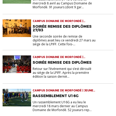
mercredi 8 avril au Campus Domaine de
Morfondé. 91 joueurs (dont 9 gar...
CAMPUS DOMAINE DE MORFONDÉ |
FORMATION EDUCATEURS | VIE DE LA
SOIRÉE REMISE DES DIPLÔMES
LIGUE
27/03
Une seconde soirée de remise de
diplômes avait lieu ce vendredi 27 mars au
siège de la LPIFF. Cette fois-...
CAMPUS DOMAINE DE MORFONDÉ |
EVÉNEMENTS | FORMATION EDUCATEURS
SOIRÉE REMISE DES DIPLÔMES
Retour sur l’événement qui s’est déroulé
au siège de la LPIFF. Après la première
édition la saison derniè...
CAMPUS DOMAINE DE MORFONDÉ | JEUNES
| RASSEMBLEMENTS | SÉLECTIONS
RASSEMBLEMENT U16G
Un rassemblement U16G a eu lieu le
mercredi 18 mars dernier au Campus
Domaine de Morfondé. 52 joueurs rep...